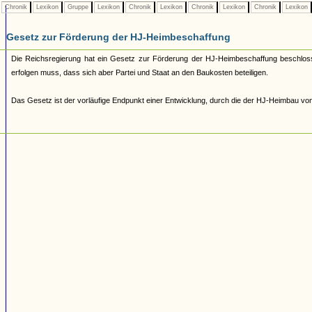
Chronik
Lexikon
Gruppe
Lexikon
Chronik
Lexikon
Chronik
Lexikon
Chronik
Lexikon
Gesetz zur Förderung der HJ-Heimbeschaffung
Die Reichsregierung hat ein Gesetz zur Förderung der HJ-Heimbeschaffung beschloss
erfolgen muss, dass sich aber Partei und Staat an den Baukosten beteiligen.
Das Gesetz ist der vorläufige Endpunkt einer Entwicklung, durch die der HJ-Heimbau von staa