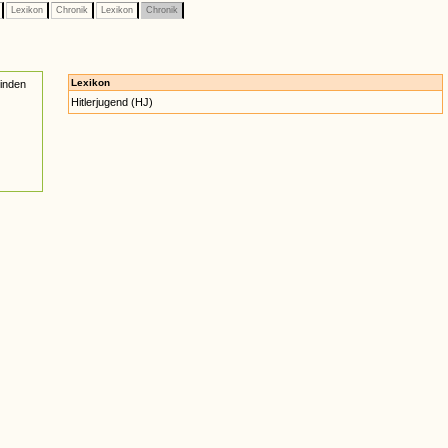
e
Lexikon
Chronik
Lexikon
Chronik
Lexikon
inden
Hitlerjugend (HJ)