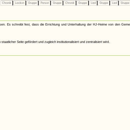
Chronik
Lexikon
Gruppe
Person
Gruppe
Chronik
Gruppe
Lied
Gruppe
Lied
Grupp
en. Es schreibt fest, dass die Errichtung und Unterhaltung der HJ-Heime von den Geme
tlicher Seite gefördert und zugleich institutionalisiert und zentralisiert wird.