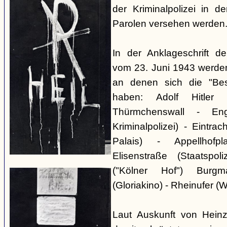
der Kriminalpolizei in 
Parolen versehen werden
In der Anklageschrift de
vom 23. Juni 1943 werden 
an denen sich die "Be
haben: Adolf Hitler 
Thürmchenswall - En
Kriminalpolizei) - Eintrac
Palais) - Appellhofpl
Elisenstraße (Staatspol
("Kölner Hof") Burg
(Gloriakino) - Rheinufer
Laut Auskunft von Heinz