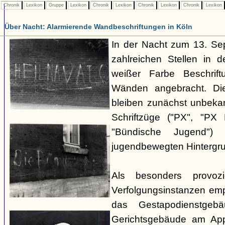
Chronik
Lexikon
Gruppe
Lexikon
Chronik
Lexikon
Chronik
Lexikon
Chronik
Lexikon
Über Nacht: Alarmierende Wandbeschriftungen in Köln
In der Nacht zum 13. S
zahlreichen Stellen in d
weißer Farbe Beschri
Wänden angebracht. Die
bleiben zunächst unbekan
Schriftzüge ("PX", "PX
"Bündische Jugend") 
jugendbewegten Hintergru
Als besonders provoz
Verfolgungsinstanzen em
das Gestapodienstgeb
Gerichtsgebäude am Appe