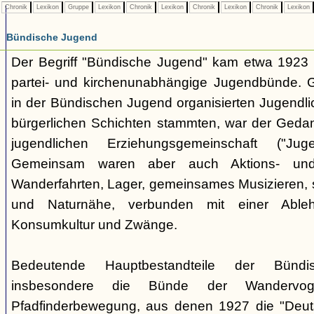
Chronik
Lexikon
Gruppe
Lexikon
Chronik
Lexikon
Chronik
Lexikon
Chronik
Lexikon
Bündische Jugend
Der Begriff "Bündische Jugend" kam etwa 1923 a
partei- und kirchenunabhängige Jugendbünde.
in der Bündischen Jugend organisierten Jugendli
bürgerlichen Schichten stammten, war der Geda
jugendlichen Erziehungsgemeinschaft ("Jug
Gemeinsam waren aber auch Aktions- und
Wanderfahrten, Lager, gemeinsames Musizieren, s
und Naturnähe, verbunden mit einer Ableh
Konsumkultur und Zwänge.
Bedeutende Hauptbestandteile der Bünd
insbesondere die Bünde der Wandervo
Pfadfinderbewegung, aus denen 1927 die "Deuts