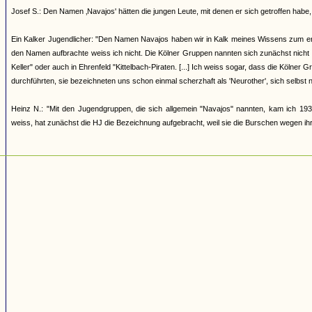
Josef S.: Den Namen ‚Navajos' hätten die jungen Leute, mit denen er sich getroffen h
Ein Kalker Jugendlicher: "Den Namen Navajos haben wir in Kalk meines Wissens zum erst
den Namen aufbrachte weiss ich nicht. Die Kölner Gruppen nannten sich zunächst nicht
Keller" oder auch in Ehrenfeld "Kittelbach-Piraten. [...] Ich weiss sogar, dass die Kölner
durchführten, sie bezeichneten uns schon einmal scherzhaft als 'Neurother', sich selbst 
Heinz N.: "Mit den Jugendgruppen, die sich allgemein "Navajos" nannten, kam ich 193
weiss, hat zunächst die HJ die Bezeichnung aufgebracht, weil sie die Burschen wegen ihrer