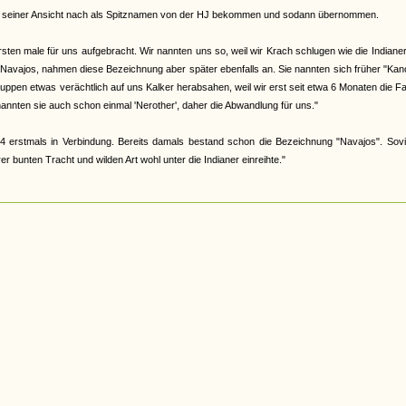
abe, seiner Ansicht nach als Spitznamen von der HJ bekommen und sodann übernommen.
en male für uns aufgebracht. Wir nannten uns so, weil wir Krach schlugen wie die Indiane
 Navajos, nahmen diese Bezeichnung aber später ebenfalls an. Sie nannten sich früher "Ka
 Gruppen etwas verächtlich auf uns Kalker herabsahen, weil wir erst seit etwa 6 Monaten die F
nannten sie auch schon einmal 'Nerother', daher die Abwandlung für uns."
4 erstmals in Verbindung. Bereits damals bestand schon die Bezeichnung "Navajos". Sovi
 bunten Tracht und wilden Art wohl unter die Indianer einreihte."