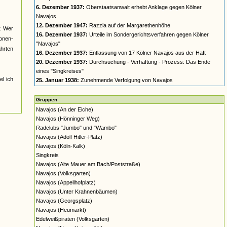
6. Dezember 1937:
Oberstaatsanwalt erhebt Anklage gegen Kölner
Navajos
12. Dezember 1947:
Razzia auf der Margarethenhöhe
r. Wer
16. Dezember 1937:
Urteile im Sondergerichtsverfahren gegen Kölner
nonen-
"Navajos"
ahrten
16. Dezember 1937:
Entlassung von 17 Kölner Navajos aus der Haft
20. Dezember 1937:
Durchsuchung - Verhaftung - Prozess: Das Ende
eines "Singkreises"
el ich
25. Januar 1938:
Zunehmende Verfolgung von Navajos
Gruppen
Navajos (An der Eiche)
Navajos (Hönninger Weg)
Radclubs "Jumbo" und "Wambo"
Navajos (Adolf Hitler-Platz)
Navajos (Köln-Kalk)
Singkreis
Navajos (Alte Mauer am Bach/Poststraße)
Navajos (Volksgarten)
Navajos (Appellhofplatz)
Navajos (Unter Krahnenbäumen)
Navajos (Georgsplatz)
Navajos (Heumarkt)
Edelweißpiraten (Volksgarten)