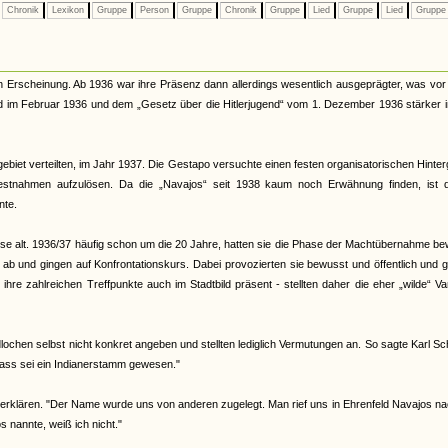
Chronik
Lexikon
Gruppe
Person
Gruppe
Chronik
Gruppe
Lied
Gruppe
Lied
Grupp
n Erscheinung. Ab 1936 war ihre Präsenz dann allerdings wesentlich ausgeprägter, was vor
nd im Februar 1936 und dem „Gesetz über die Hitlerjugend“ vom 1. Dezember 1936 stärker 
ebiet verteilten, im Jahr 1937. Die Gestapo versuchte einen festen organisatorischen Hinte
Festnahmen aufzulösen. Da die „Navajos“ seit 1938 kaum noch Erwähnung finden, ist 
nte.
eise alt. 1936/37 häufig schon um die 20 Jahre, hatten sie die Phase der Machtübernahme b
d ab und gingen auf Konfrontationskurs. Dabei provozierten sie bewusst und öffentlich und 
re zahlreichen Treffpunkte auch im Stadtbild präsent - stellten daher die eher „wilde“ Va
ochen selbst nicht konkret angeben und stellten lediglich Vermutungen an. So sagte Karl Sc
ass sei ein Indianerstamm gewesen."
erklären. "Der Name wurde uns von anderen zugelegt. Man rief uns in Ehrenfeld Navajos na
nannte, weiß ich nicht."