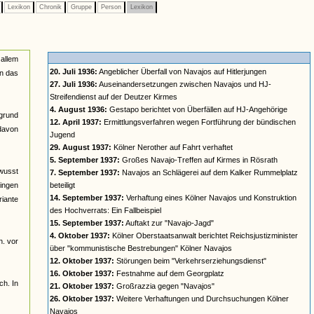
e
Lexikon
Chronik
Gruppe
Person
Lexikon
 allem
20. Juli 1936:
Angeblicher Überfall von Navajos auf Hitlerjungen
in das
27. Juli 1936:
Auseinandersetzungen zwischen Navajos und HJ-
Streifendienst auf der Deutzer Kirmes
4. August 1936:
Gestapo berichtet von Überfällen auf HJ-Angehörige
rgrund
12. April 1937:
Ermittlungsverfahren wegen Fortführung der bündischen
davon
Jugend
29. August 1937:
Kölner Nerother auf Fahrt verhaftet
5. September 1937:
Großes Navajo-Treffen auf Kirmes in Rösrath
ewusst
7. September 1937:
Navajos an Schlägerei auf dem Kalker Rummelplatz
gingen
beteiligt
14. September 1937:
Verhaftung eines Kölner Navajos und Konstruktion
riante
des Hochverrats: Ein Fallbeispiel
15. September 1937:
Auftakt zur "Navajo-Jagd"
4. Oktober 1937:
Kölner Oberstaatsanwalt berichtet Reichsjustizminister
h. vor
über "kommunistische Bestrebungen" Kölner Navajos
12. Oktober 1937:
Störungen beim "Verkehrserziehungsdienst"
16. Oktober 1937:
Festnahme auf dem Georgplatz
ch. In
21. Oktober 1937:
Großrazzia gegen "Navajos"
26. Oktober 1937:
Weitere Verhaftungen und Durchsuchungen Kölner
Navajos