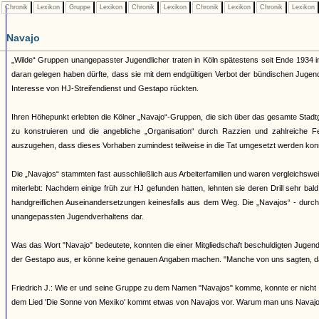
Chronik
Lexikon
Gruppe
Lexikon
Chronik
Lexikon
Chronik
Lexikon
Chronik
Lexikon
Navajo
„Wilde“ Gruppen unangepasster Jugendlicher traten in Köln spätestens seit Ende 1934 i
daran gelegen haben dürfte, dass sie mit dem endgültigen Verbot der bündischen Juge
Interesse von HJ-Streifendienst und Gestapo rückten.
Ihren Höhepunkt erlebten die Kölner „Navajo“-Gruppen, die sich über das gesamte Stadtg
zu konstruieren und die angebliche „Organisation“ durch Razzien und zahlreiche 
auszugehen, dass dieses Vorhaben zumindest teilweise in die Tat umgesetzt werden kon
Die „Navajos“ stammten fast ausschließlich aus Arbeiterfamilien und waren vergleichsw
miterlebt: Nachdem einige früh zur HJ gefunden hatten, lehnten sie deren Drill sehr bal
handgreiflichen Auseinandersetzungen keinesfalls aus dem Weg. Die „Navajos“ - durch ih
unangepassten Jugendverhaltens dar.
Was das Wort "Navajo" bedeutete, konnten die einer Mitgliedschaft beschuldigten Jugendl
der Gestapo aus, er könne keine genauen Angaben machen. "Manche von uns sagten, d
Friedrich J.: Wie er und seine Gruppe zu dem Namen "Navajos" komme, konnte er nicht 
dem Lied 'Die Sonne von Mexiko' kommt etwas von Navajos vor. Warum man uns Navajos 