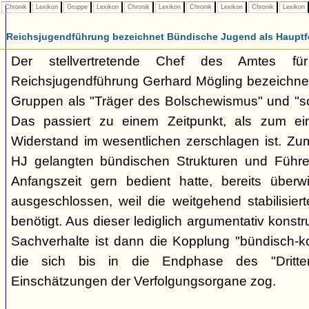
Chronik
Lexikon
Gruppe
Lexikon
Chronik
Lexikon
Chronik
Lexikon
Chronik
Lexikon
Reichsjugendführung bezeichnet Bündische Jugend als Hauptf
Der stellvertretende Chef des Amtes fü
Reichsjugendführung Gerhard Mögling bezeichnet 
Gruppen als "Träger des Bolschewismus" und "sc
Das passiert zu einem Zeitpunkt, als zum ei
Widerstand im wesentlichen zerschlagen ist. Zum
HJ gelangten bündischen Strukturen und Führer
Anfangszeit gern bedient hatte, bereits überwi
ausgeschlossen, weil die weitgehend stabilisier
benötigt. Aus dieser lediglich argumentativ konst
Sachverhalte ist dann die Kopplung "bündisch-
die sich bis in die Endphase des "Dritte
Einschätzungen der Verfolgungsorgane zog.