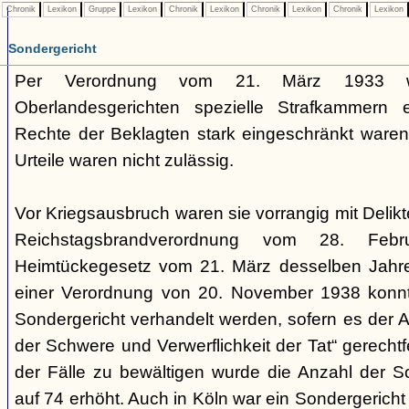
Chronik
Lexikon
Gruppe
Lexikon
Chronik
Lexikon
Chronik
Lexikon
Chronik
Lexikon
Sondergericht
Per Verordnung vom 21. März 1933 
Oberlandesgerichten spezielle Strafkammern e
Rechte der Beklagten stark eingeschränkt waren.
Urteile waren nicht zulässig.
Vor Kriegsausbruch waren sie vorrangig mit Deli
Reichstagsbrandverordnung vom 28. Fe
Heimtückegesetz vom 21. März desselben Jahres
einer Verordnung von 20. November 1938 konnte
Sondergericht verhandelt werden, sofern es der 
der Schwere und Verwerflichkeit der Tat“ gerechtf
der Fälle zu bewältigen wurde die Anzahl der 
auf 74 erhöht. Auch in Köln war ein Sondergericht