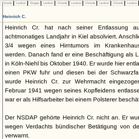
Chronik
Lexikon
Gruppe
Lexikon
Chronik
Lexikon
Chronik
Lexikon
Chronik
Lexikon
Heinrich C.
Heinrich Cr. hat nach seiner Entlassung a
achtmonatiges Landjahr in Kiel absolviert. Anschl
3/4 wegen eines Hirntumors im Krankenhaus
werden. Danach fand er eine Beschäftigung als L
in Köln-Niehl bis Oktober 1940. Er wurde hier entla
einen PKW fuhr und diesen bei der Schwarzfa
wurde Heinrich Cr. zur Wehrmacht eingezogen
Februar 1941 wegen seines Kopfleidens entlass
war er als Hilfsarbeiter bei einem Polsterer beschäf
Der NSDAP gehörte Heinrich Cr. nicht an. Er w
wegen Verdachts bündischer Betätigung von der 
verwarnt.