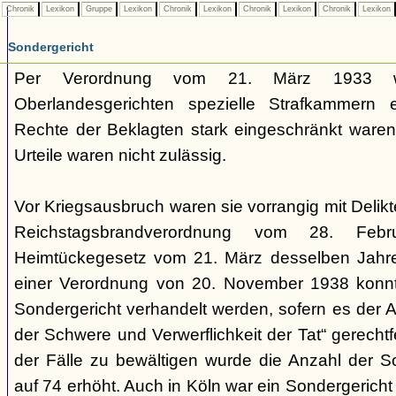
Chronik
Lexikon
Gruppe
Lexikon
Chronik
Lexikon
Chronik
Lexikon
Chronik
Lexikon
Sondergericht
Per Verordnung vom 21. März 1933 
Oberlandesgerichten spezielle Strafkammern e
Rechte der Beklagten stark eingeschränkt waren.
Urteile waren nicht zulässig.
Vor Kriegsausbruch waren sie vorrangig mit Deli
Reichstagsbrandverordnung vom 28. Fe
Heimtückegesetz vom 21. März desselben Jahres
einer Verordnung von 20. November 1938 konnte
Sondergericht verhandelt werden, sofern es der 
der Schwere und Verwerflichkeit der Tat“ gerechtf
der Fälle zu bewältigen wurde die Anzahl der 
auf 74 erhöht. Auch in Köln war ein Sondergericht