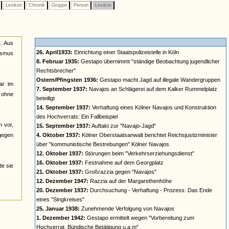
e
Lexikon
Chronik
Gruppe
Person
Lexikon
n. Aus
26. April1933:
Einrichtung einer Staatspolizeistelle in Köln
lismus
8. Februar 1935:
Gestapo übernimmt "ständige Beobachtung jugendlicher
Rechtsbrecher"
Ostern/Pfingsten 1936:
Gestapo macht Jagd auf illegale Wandergruppen
ar im
7. September 1937:
Navajos an Schlägerei auf dem Kalker Rummelplatz
n ohne
beteiligt
14. September 1937:
Verhaftung eines Kölner Navajos und Konstruktion
des Hochverrats: Ein Fallbeispiel
n vor,
15. September 1937:
Auftakt zur "Navajo-Jagd"
 gegen
4. Oktober 1937:
Kölner Oberstaatsanwalt berichtet Reichsjustizminister
über "kommunistische Bestrebungen" Kölner Navajos
12. Oktober 1937:
Störungen beim "Verkehrserziehungsdienst"
16. Oktober 1937:
Festnahme auf dem Georgplatz
de sie
21. Oktober 1937:
Großrazzia gegen "Navajos"
12. Dezember 1947:
Razzia auf der Margarethenhöhe
20. Dezember 1937:
Durchsuchung - Verhaftung - Prozess: Das Ende
eines "Singkreises"
25. Januar 1938:
Zunehmende Verfolgung von Navajos
1. Dezember 1942:
Gestapo ermittelt wegen "Vorbereitung zum
Hochverrat, Bündische Betätigung u.a.m"