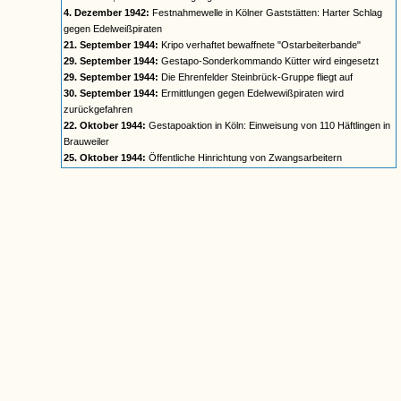
4. Dezember 1942:
Festnahmewelle in Kölner Gaststätten: Harter Schlag
gegen Edelweißpiraten
21. September 1944:
Kripo verhaftet bewaffnete "Ostarbeiterbande"
29. September 1944:
Gestapo-Sonderkommando Kütter wird eingesetzt
29. September 1944:
Die Ehrenfelder Steinbrück-Gruppe fliegt auf
30. September 1944:
Ermittlungen gegen Edelwewißpiraten wird
zurückgefahren
22. Oktober 1944:
Gestapoaktion in Köln: Einweisung von 110 Häftlingen in
Brauweiler
25. Oktober 1944:
Öffentliche Hinrichtung von Zwangsarbeitern