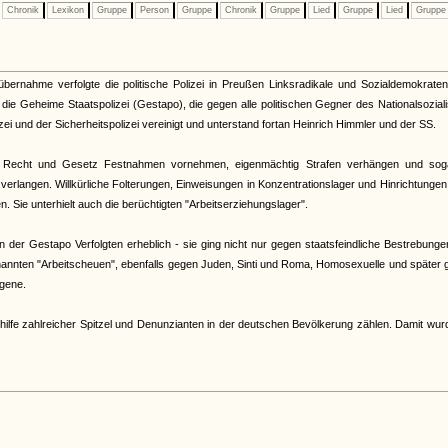
Chronik
Lexikon
Gruppe
Person
Gruppe
Chronik
Gruppe
Lied
Gruppe
Lied
Grupp
tübernahme verfolgte die politische Polizei in Preußen Linksradikale und Sozialdemokrate
33 die Geheime Staatspolizei (Gestapo), die gegen alle politischen Gegner des Nationalsozia
zei und der Sicherheitspolizei vereinigt und unterstand fortan Heinrich Himmler und der SS.
 Recht und Gesetz Festnahmen vornehmen, eigenmächtig Strafen verhängen und sog
verlangen. Willkürliche Folterungen, Einweisungen in Konzentrationslager und Hinrichtunge
 Sie unterhielt auch die berüchtigten "Arbeitserziehungslager".
der Gestapo Verfolgten erheblich - sie ging nicht nur gegen staatsfeindliche Bestrebunge
nannten "Arbeitscheuen", ebenfalls gegen Juden, Sinti und Roma, Homosexuelle und später
gene.
hilfe zahlreicher Spitzel und Denunzianten in der deutschen Bevölkerung zählen. Damit wur