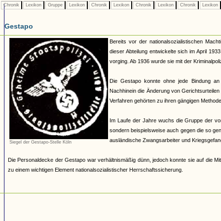
Chronik
Lexikon
Gruppe
Lexikon
Chronik
Lexikon
Chronik
Lexikon
Chronik
Lexikon
Gestapo
Bereits vor der nationalsozialistischen Mach
dieser Abteilung entwickelte sich im April 19
vorging. Ab 1936 wurde sie mit der Kriminalpoli
Die Gestapo konnte ohne jede Bindung an
Nachhinein die Änderung von Gerichtsurteilen 
Verfahren gehörten zu ihren gängigen Methoden.
Im Laufe der Jahre wuchs die Gruppe der von 
sondern beispielsweise auch gegen die so ge
ausländische Zwangsarbeiter und Kriegsgefan
Siegel der Gestapo-Stelle Köln
Die Personaldecke der Gestapo war verhältnismäßig dünn, jedoch konnte sie auf die Mit
zu einem wichtigen Element nationalsozialistischer Herrschaftssicherung.