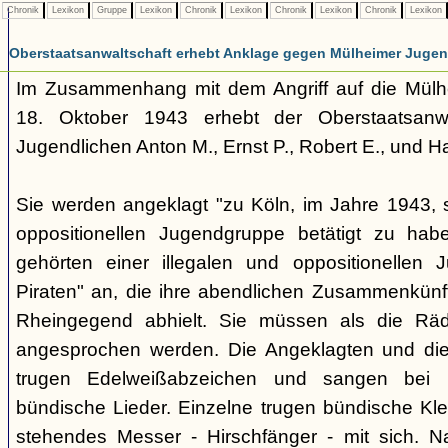
Chronik
Lexikon
Gruppe
Lexikon
Chronik
Lexikon
Chronik
Lexikon
Chronik
Lexikon
Oberstaatsanwaltschaft erhebt Anklage gegen Mülheimer Jugen
Im Zusammenhang mit dem Angriff auf die Mülhe
18. Oktober 1943 erhebt der Oberstaatsanw
Jugendlichen Anton M., Ernst P., Robert E., und H
Sie werden angeklagt "zu Köln, im Jahre 1943, s
oppositionellen Jugendgruppe betätigt zu habe
gehörten einer illegalen und oppositionellen 
Piraten" an, die ihre abendlichen Zusammenkünft
Rheingegend abhielt. Sie müssen als die Räd
angesprochen werden. Die Angeklagten und die 
trugen Edelweißabzeichen und sangen bei 
bündische Lieder. Einzelne trugen bündische Klei
stehendes Messer - Hirschfänger - mit sich. N