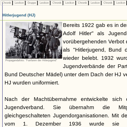
Chronik
Lexikon
Gruppe
Lexikon
Chronik
Lexikon
Chronik
Lexikon
Chronik
Lexikon
Hitlerjugend (HJ)
Bereits 1922 gab es in 
Adolf Hitler" als Jugen
vorübergehenden Verbot d
als "Hitlerjugend, Bund 
wieder belebt. 1932 wurd
Propagandafoto: "Fanfaren der Hitlerjugend"
Jugendverbände der Part
Bund Deutscher Mädel) unter dem Dach der HJ vere
HJ wurden uniformiert.
Nach der Machtübernahme entwickelte sich 
Jugendverband. Sie übernahm die Mitgl
gleichgeschalteten Jugendorganisationen. Mit 
vom 1. Dezember 1936 wurde sie zu