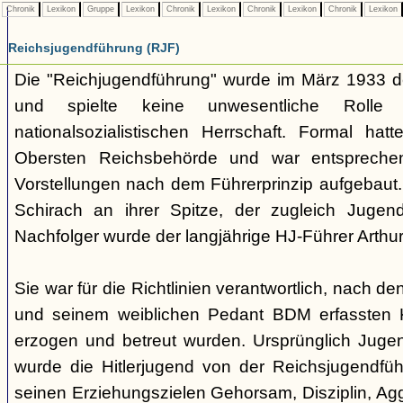
Chronik
Lexikon
Gruppe
Lexikon
Chronik
Lexikon
Chronik
Lexikon
Chronik
Lexikon
Reichsjugendführung (RJF)
Die "Reichjugendführung" wurde im März 1933 der
und spielte keine unwesentliche Rolle
nationalsozialistischen Herrschaft. Formal hatt
Obersten Reichsbehörde und war entsprechend 
Vorstellungen nach dem Führerprinzip aufgebaut.
Schirach an ihrer Spitze, der zugleich Juge
Nachfolger wurde der langjährige HJ-Führer Arth
Sie war für die Richtlinien verantwortlich, nach de
und seinem weiblichen Pedant BDM erfassten 
erzogen und betreut wurden. Ursprünglich Jugend
wurde die Hitlerjugend von der Reichsjugendfü
seinen Erziehungszielen Gehorsam, Disziplin, Aggr