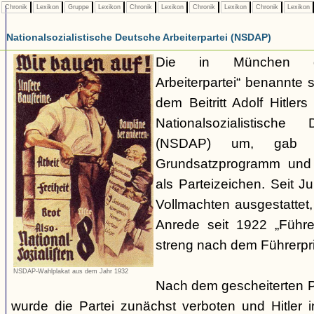
Chronik
Lexikon
Gruppe
Lexikon
Chronik
Lexikon
Chronik
Lexikon
Chronik
Lexikon
Nationalsozialistische Deutsche Arbeiterpartei (NSDAP)
Die in München ge
Arbeiterpartei“ benannte 
dem Beitritt Adolf Hitle
Nationalsozialistische 
(NSDAP) um, gab s
Grundsatzprogramm und
als Parteizeichen. Seit Ju
Vollmachten ausgestattet,
Anrede seit 1922 „Führe
streng nach dem Führerpri
NSDAP-Wahlplakat aus dem Jahr 1932
Nach dem gescheiterten 
wurde die Partei zunächst verboten und Hitler i