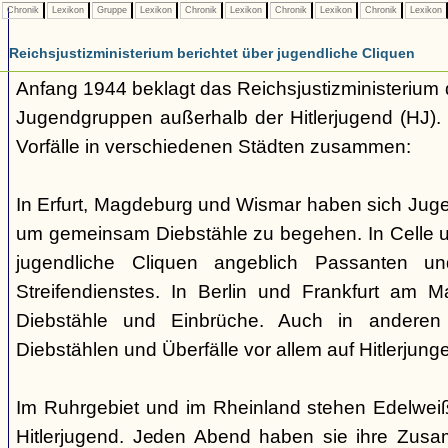
Chronik
Lexikon
Gruppe
Lexikon
Chronik
Lexikon
Chronik
Lexikon
Chronik
Lexikon
Reichsjustizministerium berichtet über jugendliche Cliquen
Anfang 1944 beklagt das Reichsjustizministerium d
Jugendgruppen außerhalb der Hitlerjugend (HJ). 
Vorfälle in verschiedenen Städten zusammen:
In Erfurt, Magdeburg und Wismar haben sich Ju
um gemeinsam Diebstähle zu begehen. In Celle u
jugendliche Cliquen angeblich Passanten u
Streifendienstes. In Berlin und Frankfurt am 
Diebstähle und Einbrüche. Auch in andere
Diebstählen und Überfälle vor allem auf Hitlerjung
Im Ruhrgebiet und im Rheinland stehen Edelweißp
Hitlerjugend. Jeden Abend haben sie ihre Zu