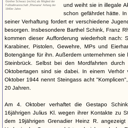
Günther Schwarz (rechts) als Mitglied der
und weiht sie in illegale A
Fußballmannschaft „Rhenania“ Anfang der
1940er Jahre
schon gefährdet hätte. I
seiner Verhaftung fordert er verschiedene Jugen
besorgen. Insbesondere Barthel Schink, Franz Rh
kommen dieser Aufforderung wiederholt nach: Si
Karabiner, Pistolen, Gewehre, MPs und Eierh
Botengänge für ihn. Außerdem unternehmen sie 
Steinbrück. Selbst bei den Mordfahrten durch 
Oktobertagen sind sie dabei. In einem Verhör
Oktober 1944 nennt Steingass acht "Komplicen",
20 Jahren.
Am 4. Oktober verhaftet die Gestapo Schin
16jährigen Julius Kl. wegen ihrer Kontakte zu S
dem 19jährigen Grenadier Heinz R. angezeigt