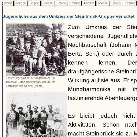
Chronik
Lexikon
Gruppe
Lexikon
Chronik
Lexikon
Chronik
Lexikon
Chronik
Lexikon
Jugendliche aus dem Umkreis der Steinbrück-Gruppe verhaftet
Zum Umkreis der Stei
verschiedene Jugendlich
Nachbarschaft (Johann M
Berta Sch.) oder durc
kennen lernen. Der
draufgängerische Steinbrü
Kölner Jugendliche in Königswinter, um
Wirkung auf sie aus. Er sp
1943/44: Franz Rheinberger (links) und
Bartholomäus Schink (rechts),
Mundharmonika mit i
faszinierende Abenteuerg
Es bleibt jedoch nich
Aktivitäten. Schon nac
macht Steinbrück sie zu M