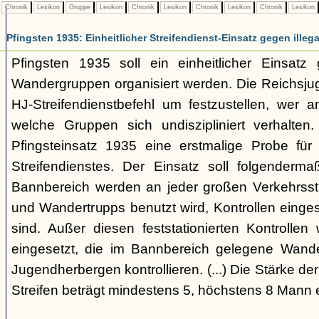
Chronik
Lexikon
Gruppe
Lexikon
Chronik
Lexikon
Chronik
Lexikon
Chronik
Lexikon
Pfingsten 1935: Einheitlicher Streifendienst-Einsatz gegen illeg
Pfingsten 1935 soll ein einheitlicher Einsatz
Wandergruppen organisiert werden. Die Reichsjug
HJ-Streifendienstbefehl um festzustellen, wer 
welche Gruppen sich undiszipliniert verhalten
Pfingsteinsatz 1935 eine erstmalige Probe fü
Streifendienstes. Der Einsatz soll folgenderm
Bannbereich werden an jeder großen Verkehrsst
und Wandertrupps benutzt wird, Kontrollen eingeset
sind. Außer diesen feststationierten Kontrollen
eingesetzt, die im Bannbereich gelegene Wande
Jugendherbergen kontrollieren. (...) Die Stärke de
Streifen beträgt mindestens 5, höchstens 8 Mann e