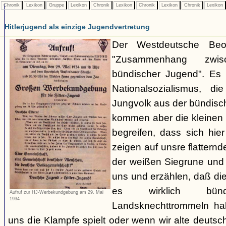
Chronik
Lexikon
Gruppe
Lexikon
Chronik
Lexikon
Chronik
Lexikon
Chronik
Lexikon
Hitlerjugend als einzige Jugendvertretung
Der Westdeutsche Beob
"Zusammenhang zwi
bündischer Jugend". Es 
Nationalsozialismus, d
Jungvolk aus der bündis
kommen aber die kleinen 
begreifen, dass sich hie
zeigen auf unsre flatter
der weißen Siegrune und 
uns und erzählen, daß dies
es wirklich bün
Aufruf zur HJ-Werbekundgebung am 29. Mai
1934
Landsknechttrommeln h
uns die Klampfe spielt oder wenn wir alte deuts