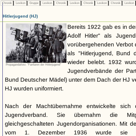
Chronik
Lexikon
Gruppe
Lexikon
Chronik
Lexikon
Chronik
Lexikon
Chronik
Lexikon
Hitlerjugend (HJ)
Bereits 1922 gab es in 
Adolf Hitler" als Jugen
vorübergehenden Verbot d
als "Hitlerjugend, Bund 
wieder belebt. 1932 wurd
Propagandafoto: "Fanfaren der Hitlerjugend"
Jugendverbände der Part
Bund Deutscher Mädel) unter dem Dach der HJ vere
HJ wurden uniformiert.
Nach der Machtübernahme entwickelte sich 
Jugendverband. Sie übernahm die Mitgl
gleichgeschalteten Jugendorganisationen. Mit 
vom 1. Dezember 1936 wurde sie zu