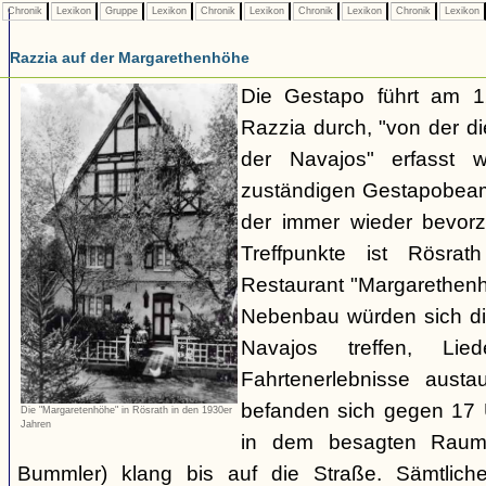
Chronik
Lexikon
Gruppe
Lexikon
Chronik
Lexikon
Chronik
Lexikon
Chronik
Lexikon
Razzia auf der Margarethenhöhe
Die Gestapo führt am 
Razzia durch, "von der d
der Navajos" erfasst 
zuständigen Gestapobeamt
der immer wieder bevor
Treffpunkte ist Rösra
Restaurant "Margarethenh
Nebenbau würden sich di
Navajos treffen, Li
Fahrtenerlebnisse austa
befanden sich gegen 17 
Die "Margaretenhöhe" in Rösrath in den 1930er
Jahren
in dem besagten Raum.
Bummler) klang bis auf die Straße. Sämtlich