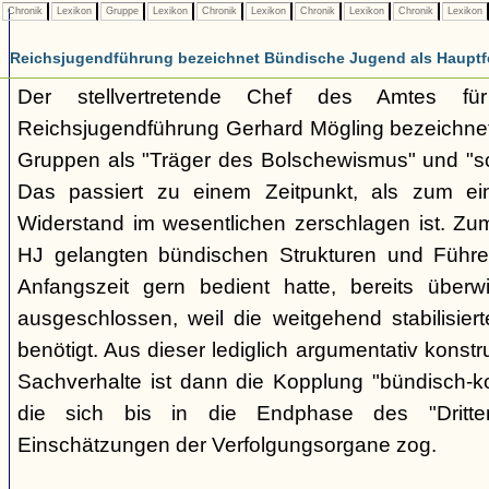
Chronik
Lexikon
Gruppe
Lexikon
Chronik
Lexikon
Chronik
Lexikon
Chronik
Lexikon
Reichsjugendführung bezeichnet Bündische Jugend als Hauptf
Der stellvertretende Chef des Amtes fü
Reichsjugendführung Gerhard Mögling bezeichnet 
Gruppen als "Träger des Bolschewismus" und "sc
Das passiert zu einem Zeitpunkt, als zum ei
Widerstand im wesentlichen zerschlagen ist. Zum
HJ gelangten bündischen Strukturen und Führer
Anfangszeit gern bedient hatte, bereits überwi
ausgeschlossen, weil die weitgehend stabilisier
benötigt. Aus dieser lediglich argumentativ konst
Sachverhalte ist dann die Kopplung "bündisch-
die sich bis in die Endphase des "Dritte
Einschätzungen der Verfolgungsorgane zog.