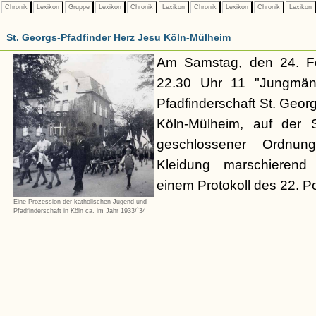
Chronik
Lexikon
Gruppe
Lexikon
Chronik
Lexikon
Chronik
Lexikon
Chronik
Lexikon
St. Georgs-Pfadfinder Herz Jesu Köln-Mülheim
Am Samstag, den 24. F
22.30 Uhr 11 "Jungmän
Pfadfinderschaft St. Geor
Köln-Mülheim, auf der S
geschlossener Ordnung
Kleidung marschierend 
einem Protokoll des 22. Po
Eine Prozession der katholischen Jugend und
Pfadfinderschaft in Köln ca. im Jahr 1933/`34