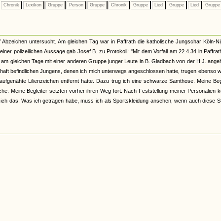
Chronik
Lexikon
Gruppe
Person
Gruppe
Chronik
Gruppe
Lied
Gruppe
Lied
Grupp
 Abzeichen untersucht. Am gleichen Tag war in Paffrath die katholische Jungschar Köln-N
iner polizeilichen Aussage gab Josef B. zu Protokoll: "Mit dem Vorfall am 22.4.34 in Paffrat
hl am gleichen Tage mit einer anderen Gruppe junger Leute in B. Gladbach von der H.J. ange
haft befindlichen Jungens, denen ich mich unterwegs angeschlossen hatte, trugen ebenso w
ufgenähte Lilienzeichen entfernt hatte. Dazu trug ich eine schwarze Samthose. Meine Beg
ache. Meine Begleiter setzten vorher ihren Weg fort. Nach Feststellung meiner Personalien 
te ich das. Was ich getragen habe, muss ich als Sportskleidung ansehen, wenn auch diese 