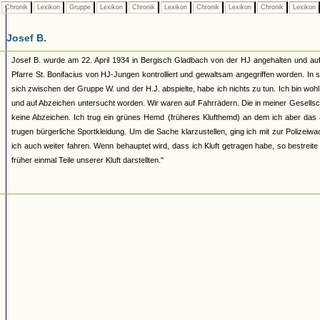
Chronik
Lexikon
Gruppe
Lexikon
Chronik
Lexikon
Chronik
Lexikon
Chronik
Lexikon
Josef B.
Josef B. wurde am 22. April 1934 in Bergisch Gladbach von der HJ angehalten und auf
Pfarre St. Bonifacius von HJ-Jungen kontrolliert und gewaltsam angegriffen worden. In se
sich zwischen der Gruppe W. und der H.J. abspielte, habe ich nichts zu tun. Ich bin wo
und auf Abzeichen untersucht worden. Wir waren auf Fahrrädern. Die in meiner Gesellsc
keine Abzeichen. Ich trug ein grünes Hemd (früheres Klufthemd) an dem ich aber das a
trugen bürgerliche Sportkleidung. Um die Sache klarzustellen, ging ich mit zur Polizeiw
ich auch weiter fahren. Wenn behauptet wird, dass ich Kluft getragen habe, so bestrei
früher einmal Teile unserer Kluft darstellten."