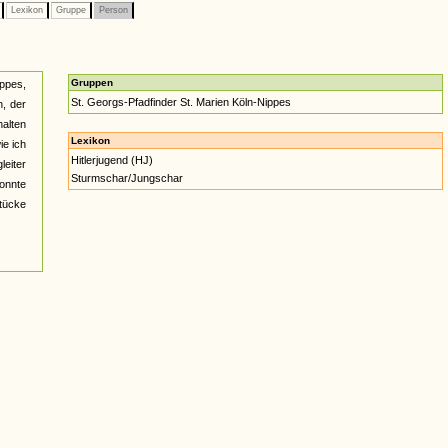
e
Lexikon
Gruppe
Person
Gruppen
ippes,
St. Georgs-Pfadfinder St. Marien Köln-Nippes
h, der
halten
Lexikon
ie ich
Hitlerjugend (HJ)
leiter
Sturmschar/Jungschar
konnte
Stücke