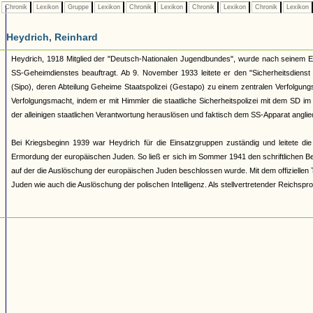
Chronik
Lexikon
Gruppe
Lexikon
Chronik
Lexikon
Chronik
Lexikon
Chronik
Lexikon
Heydrich, Reinhard
Heydrich, 1918 Mitglied der "Deutsch-Nationalen Jugendbundes", wurde nach seinem E
SS-Geheimdienstes beauftragt. Ab 9. November 1933 leitete er den "Sicherheitsdienst
(Sipo), deren Abteilung Geheime Staatspolizei (Gestapo) zu einem zentralen Verfolgung
Verfolgungsmacht, indem er mit Himmler die staatliche Sicherheitspolizei mit dem SD i
der alleinigen staatlichen Verantwortung herauslösen und faktisch dem SS-Apparat anglie
Bei Kriegsbeginn 1939 war Heydrich für die Einsatzgruppen zuständig und leitete die
Ermordung der europäischen Juden. So ließ er sich im Sommer 1941 den schriftlichen Be
auf der die Auslöschung der europäischen Juden beschlossen wurde. Mit dem offiziellen 
Juden wie auch die Auslöschung der polischen Intelligenz. Als stellvertretender Reichsp