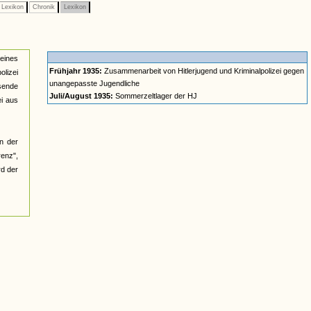
Lexikon
Chronik
Lexikon
eines
Frühjahr 1935:
Zusammenarbeit von Hitlerjugend und Kriminalpolizei gegen
olizei
unangepasste Jugendliche
ssende
Juli/August 1935:
Sommerzeltlager der HJ
ei aus
an der
renz",
rd der