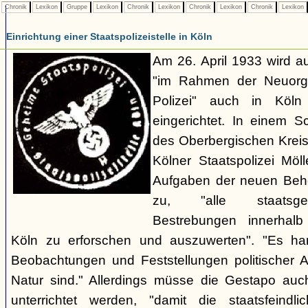
Chronik
Lexikon
Gruppe
Lexikon
Chronik
Lexikon
Chronik
Lexikon
Chronik
Lexikon
Einrichtung einer Staatspolizeistelle in Köln
Am 26. April 1933 wird au
"im Rahmen der Neuorgan
Polizei" auch in Köln e
eingerichtet. In einem 
des Oberbergischen Kreise
Kölner Staatspolizei Möl
Aufgaben der neuen Behör
zu, "alle staatsgefä
Bestrebungen innerhalb
Köln zu erforschen und auszuwerten". "Es ha
Beobachtungen und Feststellungen politischer Art,
Natur sind." Allerdings müsse die Gestapo auc
unterrichtet werden, "damit die staatsfeind