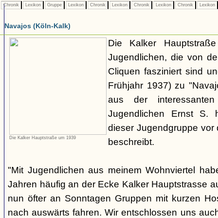
Chronik
Lexikon
Gruppe
Lexikon
Chronik
Lexikon
Chronik
Lexikon
Chronik
Lexikon
Navajos (Köln-Kalk)
Die Kalker Hauptstraße
Jugendlichen, die von de
Cliquen fasziniert sind un
Frühjahr 1937) zu "Navaj
aus der interessante
Jugendlichen Ernst S. 
dieser Jugendgruppe vor 
Die Kalker Hauptstraße um 1939
beschreibt.
"Mit Jugendlichen aus meinem Wohnviertel habe
Jahren häufig an der Ecke Kalker Hauptstrasse au
nun öfter an Sonntagen Gruppen mit kurzen H
nach auswärts fahren. Wir entschlossen uns auc