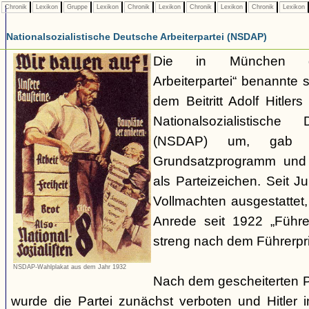
Chronik
Lexikon
Gruppe
Lexikon
Chronik
Lexikon
Chronik
Lexikon
Chronik
Lexikon
Nationalsozialistische Deutsche Arbeiterpartei (NSDAP)
Die in München ge
Arbeiterpartei“ benannte 
dem Beitritt Adolf Hitle
Nationalsozialistische 
(NSDAP) um, gab s
Grundsatzprogramm und
als Parteizeichen. Seit Ju
Vollmachten ausgestattet,
Anrede seit 1922 „Führe
streng nach dem Führerpri
NSDAP-Wahlplakat aus dem Jahr 1932
Nach dem gescheiterten 
wurde die Partei zunächst verboten und Hitler i