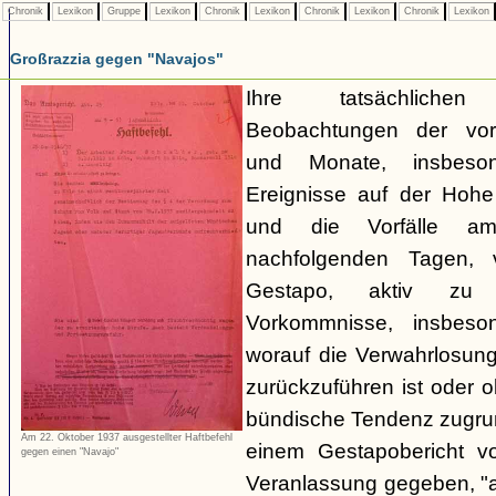
Chronik
Lexikon
Gruppe
Lexikon
Chronik
Lexikon
Chronik
Lexikon
Chronik
Lexikon
Großrazzia gegen "Navajos"
Ihre tatsächliche
Beobachtungen der vo
und Monate, insbeso
Ereignisse auf der Hoh
und die Vorfälle a
nachfolgenden Tagen, 
Gestapo, aktiv zu 
Vorkommnisse, insbeson
worauf die Verwahrlosun
zurückzuführen ist oder 
bündische Tendenz zugrund
Am 22. Oktober 1937 ausgestellter Haftbefehl
einem Gestapobericht v
gegen einen "Navajo"
Veranlassung gegeben, "a