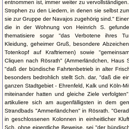
entnommen ist, immer weiter zu vervollständigen
Strophen zu den Liedern, in denen sie selbst zu
sie zur Gruppe der Navajos zugehörig sind." Einen
die in der Wohnung von Heinrich S. gefunden
thematisiere sogar "das Verbotene ihres Tuns
Kleidung, geheimer Gruß, besondere Abzeichen (z
Totenkopf auf Kraftriemen) sowie "gemeinsa
Cliquen nach Rösrath" (Ammerländchen, Haus St
"daß der bündische Fahrtenbetrieb in alter Frisch
besonders bedrohlich stellt Sch. dar, "daß die 
ganzen Stadtgebiet - Ehrenfeld, Kalk und Köln-M
miteinander hatten und gleiche Ziele verfolgt
artikuliere sich am augenfälligsten in dem ge
Strandbads "Ammerländchen" in Rösrath. "Gerade
in geschlossenen Kolonnen in einheitlicher Kluft 
Sch. ohne eigentliche Beweise, sei "der bündisc