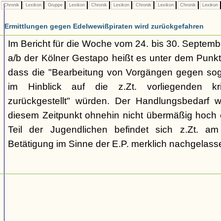
Chronik
Lexikon
Gruppe
Lexikon
Chronik
Lexikon
Chronik
Lexikon
Chronik
Lexikon
Ermittlungen gegen Edelwewißpiraten wird zurückgefahren
Im Bericht für die Woche vom 24. bis 30. Septemb
a/b der Kölner Gestapo heißt es unter dem Punkt
dass die "Bearbeitung von Vorgängen gegen sog
im Hinblick auf die z.Zt. vorliegenden kr
zurückgestellt" würden. Der Handlungsbedarf 
diesem Zeitpunkt ohnehin nicht übermäßig hoch e
Teil der Jugendlichen befindet sich z.Zt. a
Betätigung im Sinne der E.P. merklich nachgelasse