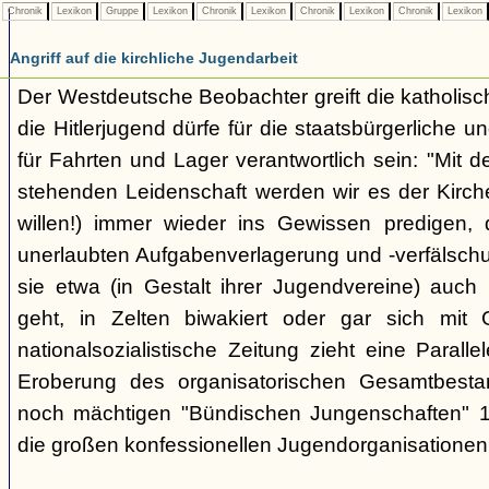
Chronik
Lexikon
Gruppe
Lexikon
Chronik
Lexikon
Chronik
Lexikon
Chronik
Lexikon
Angriff auf die kirchliche Jugendarbeit
Der Westdeutsche Beobachter greift die katholisch
die Hitlerjugend dürfe für die staatsbürgerliche un
für Fahrten und Lager verantwortlich sein: "Mit
stehenden Leidenschaft werden wir es der Kirche
willen!) immer wieder ins Gewissen predigen, 
unerlaubten Aufgabenverlagerung und -verfälsch
sie etwa (in Gestalt ihrer Jugendvereine) auch k
geht, in Zelten biwakiert oder gar sich mit G
nationalsozialistische Zeitung zieht eine Paralle
Eroberung des organisatorischen Gesamtbest
noch mächtigen "Bündischen Jungenschaften" 1
die großen konfessionellen Jugendorganisationen