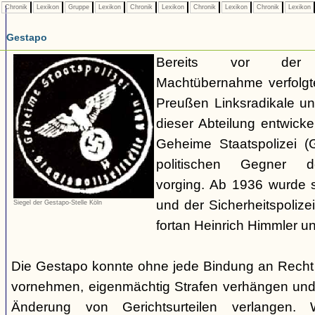
Chronik
Lexikon
Gruppe
Lexikon
Chronik
Lexikon
Chronik
Lexikon
Chronik
Lexikon
Gestapo
Bereits vor der nat
Machtübernahme verfolgte 
Preußen Linksradikale u
dieser Abteilung entwicke
Geheime Staatspolizei (
politischen Gegner de
vorging. Ab 1936 wurde si
und der Sicherheitspolize
Siegel der Gestapo-Stelle Köln
fortan Heinrich Himmler u
Die Gestapo konnte ohne jede Bindung an Rech
vornehmen, eigenmächtig Strafen verhängen und
Änderung von Gerichtsurteilen verlangen. Wi