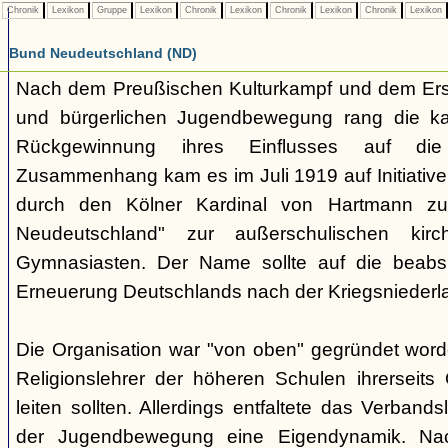
Chronik
Lexikon
Gruppe
Lexikon
Chronik
Lexikon
Chronik
Lexikon
Chronik
Lexikon
Bund Neudeutschland (ND)
Nach dem Preußischen Kulturkampf und dem Erst
und bürgerlichen Jugendbewegung rang die ka
Rückgewinnung ihres Einflusses auf di
Zusammenhang kam es im Juli 1919 auf Initiative
durch den Kölner Kardinal von Hartmann z
Neudeutschland" zur außerschulischen kirc
Gymnasiasten. Der Name sollte auf die beabsic
Erneuerung Deutschlands nach der Kriegsniederl
Die Organisation war "von oben" gegründet word
Religionslehrer der höheren Schulen ihrerseit
leiten sollten. Allerdings entfaltete das Verband
der Jugendbewegung eine Eigendynamik. Nac