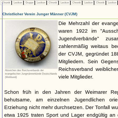
Chronik
Lexikon
Gruppe
Lexikon
Chronik
Lexikon
Chronik
Lexikon
Chronik
Lexikon
Christlicher Verein Junger Männer (CVJM)
Die Mehrzahl der evang
waren 1922 im "Aussch
Jugendverbände" zusa
zahlenmäßig weitaus bed
der CVJM, gegründet 188
Mitgliedern. Sein Gegen
Reichsverband weibliche
Abzeichen des Reichsverbands der
evangelischen Jungmännerbünde Deutschlands
viele Mitglieder.
(Weltbund)
Schon früh in den Jahren der Weimarer Rep
behutsame, am einzelnen Jugendlichen orienti
Erziehung nicht mehr durchsetzen. Der Tonfall wur
etwa 1925 traten Sport und Lager endgültig an d