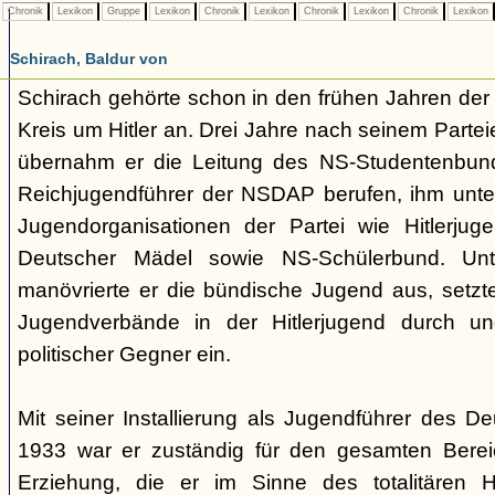
Chronik
Lexikon
Gruppe
Lexikon
Chronik
Lexikon
Chronik
Lexikon
Chronik
Lexikon
Schirach, Baldur von
Schirach gehörte schon in den frühen Jahren der
Kreis um Hitler an. Drei Jahre nach seinem Partei
übernahm er die Leitung des NS-Studentenbun
Reichjugendführer der NSDAP berufen, ihm unte
Jugendorganisationen der Partei wie Hitlerju
Deutscher Mädel sowie NS-Schülerbund. Unt
manövrierte er die bündische Jugend aus, setzte
Jugendverbände in der Hitlerjugend durch und
politischer Gegner ein.
Mit seiner Installierung als Jugendführer des D
1933 war er zuständig für den gesamten Berei
Erziehung, die er im Sinne des totalitären H