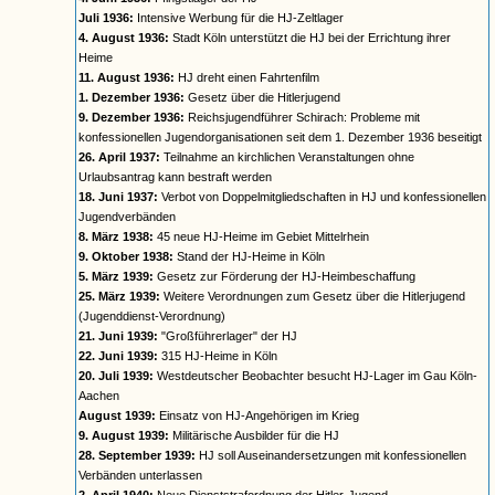
Juli 1936:
Intensive Werbung für die HJ-Zeltlager
4. August 1936:
Stadt Köln unterstützt die HJ bei der Errichtung ihrer
Heime
11. August 1936:
HJ dreht einen Fahrtenfilm
1. Dezember 1936:
Gesetz über die Hitlerjugend
9. Dezember 1936:
Reichsjugendführer Schirach: Probleme mit
konfessionellen Jugendorganisationen seit dem 1. Dezember 1936 beseitigt
26. April 1937:
Teilnahme an kirchlichen Veranstaltungen ohne
Urlaubsantrag kann bestraft werden
18. Juni 1937:
Verbot von Doppelmitgliedschaften in HJ und konfessionellen
Jugendverbänden
8. März 1938:
45 neue HJ-Heime im Gebiet Mittelrhein
9. Oktober 1938:
Stand der HJ-Heime in Köln
5. März 1939:
Gesetz zur Förderung der HJ-Heimbeschaffung
25. März 1939:
Weitere Verordnungen zum Gesetz über die Hitlerjugend
(Jugenddienst-Verordnung)
21. Juni 1939:
"Großführerlager" der HJ
22. Juni 1939:
315 HJ-Heime in Köln
20. Juli 1939:
Westdeutscher Beobachter besucht HJ-Lager im Gau Köln-
Aachen
August 1939:
Einsatz von HJ-Angehörigen im Krieg
9. August 1939:
Militärische Ausbilder für die HJ
28. September 1939:
HJ soll Auseinandersetzungen mit konfessionellen
Verbänden unterlassen