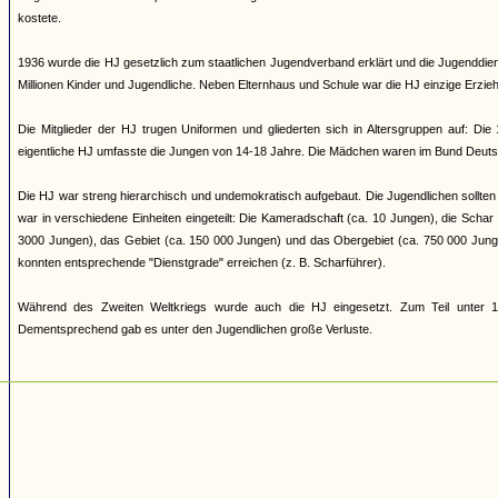
kostete.
1936 wurde die HJ gesetzlich zum staatlichen Jugendverband erklärt und die Jugenddienst
Millionen Kinder und Jugendliche. Neben Elternhaus und Schule war die HJ einzige Erziehun
Die Mitglieder der HJ trugen Uniformen und gliederten sich in Altersgruppen auf: Di
eigentliche HJ umfasste die Jungen von 14-18 Jahre. Die Mädchen waren im Bund Deuts
Die HJ war streng hierarchisch und undemokratisch aufgebaut. Die Jugendlichen sollten 
war in verschiedene Einheiten eingeteilt: Die Kameradschaft (ca. 10 Jungen), die Scha
3000 Jungen), das Gebiet (ca. 150 000 Jungen) und das Obergebiet (ca. 750 000 Jung
konnten entsprechende "Dienstgrade" erreichen (z. B. Scharführer).
Während des Zweiten Weltkriegs wurde auch die HJ eingesetzt. Zum Teil unter 17
Dementsprechend gab es unter den Jugendlichen große Verluste.