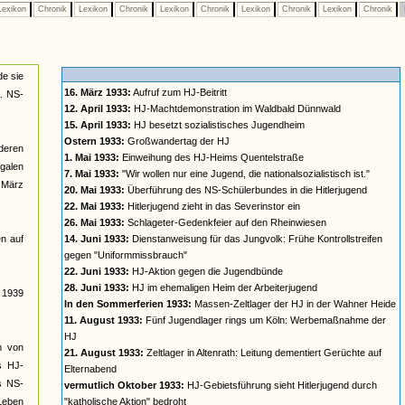
exikon
Chronik
Lexikon
Chronik
Lexikon
Chronik
Lexikon
Chronik
Lexikon
Chronik
de sie
16. März 1933:
Aufruf zum HJ-Beitritt
a. NS-
12. April 1933:
HJ-Machtdemonstration im Waldbald Dünnwald
15. April 1933:
HJ besetzt sozialistisches Jugendheim
Ostern 1933:
Großwandertag der HJ
deren
1. Mai 1933:
Einweihung des HJ-Heims Quentelstraße
galen
7. Mai 1933:
"Wir wollen nur eine Jugend, die nationalsozialistisch ist."
t März
20. Mai 1933:
Überführung des NS-Schülerbundes in die Hitlerjugend
22. Mai 1933:
Hitlerjugend zieht in das Severinstor ein
26. Mai 1933:
Schlageter-Gedenkfeier auf den Rheinwiesen
n auf
14. Juni 1933:
Dienstanweisung für das Jungvolk: Frühe Kontrollstreifen
gegen "Uniformmissbrauch"
22. Juni 1933:
HJ-Aktion gegen die Jugendbünde
28. Juni 1933:
HJ im ehemaligen Heim der Arbeiterjugend
s 1939
In den Sommerferien 1933:
Massen-Zeltlager der HJ in der Wahner Heide
11. August 1933:
Fünf Jugendlager rings um Köln: Werbemaßnahme der
HJ
rm von
21. August 1933:
Zeltlager in Altenrath: Leitung dementiert Gerüchte auf
s HJ-
Elternabend
es NS-
vermutlich Oktober 1933:
HJ-Gebietsführung sieht Hitlerjugend durch
 Leben
"katholische Aktion" bedroht