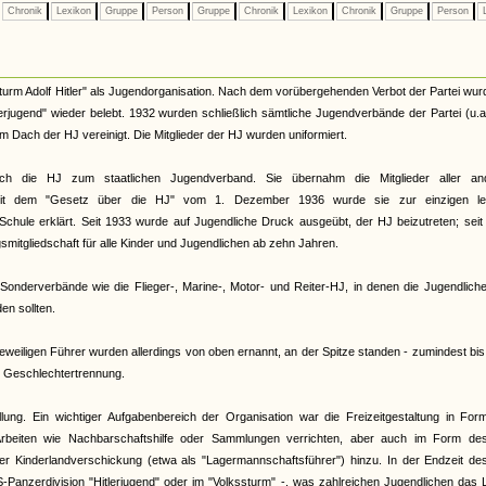
Chronik
Lexikon
Gruppe
Person
Gruppe
Chronik
Lexikon
Chronik
Gruppe
Person
L
urm Adolf Hitler" als Jugendorganisation. Nach dem vorübergehenden Verbot der Partei wur
terjugend" wieder belebt. 1932 wurden schließlich sämtliche Jugendverbände der Partei (u.
Dach der HJ vereinigt. Die Mitglieder der HJ wurden uniformiert.
ch die HJ zum staatlichen Jugendverband. Sie übernahm die Mitglieder aller an
. Mit dem "Gesetz über die HJ" vom 1. Dezember 1936 wurde sie zur einzigen le
Schule erklärt. Seit 1933 wurde auf Jugendliche Druck ausgeübt, der HJ beizutreten; sei
smitgliedschaft für alle Kinder und Jugendlichen ab zehn Jahren.
onderverbände wie die Flieger-, Marine-, Motor- und Reiter-HJ, in denen die Jugendliche
n sollten.
eiligen Führer wurden allerdings von oben ernannt, an der Spitze standen - zumindest bi
te Geschlechtertrennung.
llung. Ein wichtiger Aufgabenbereich der Organisation war die Freizeitgestaltung in Fo
rbeiten wie Nachbarschaftshilfe oder Sammlungen verrichten, aber auch im Form de
 der Kinderlandverschickung (etwa als "Lagermannschaftsführer") hinzu. In der Endzeit d
S-Panzerdivision "Hitlerjugend" oder im "Volkssturm" -, was zahlreichen Jugendlichen das