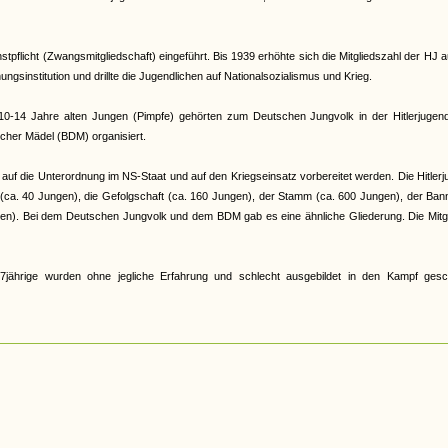
pflicht (Zwangsmitgliedschaft) eingeführt. Bis 1939 erhöhte sich die Mitgliedszahl der HJ a
gsinstitution und drillte die Jugendlichen auf Nationalsozialismus und Krieg.
e 10-14 Jahre alten Jungen (Pimpfe) gehörten zum Deutschen Jungvolk in der Hitlerjugen
cher Mädel (BDM) organisiert.
auf die Unterordnung im NS-Staat und auf den Kriegseinsatz vorbereitet werden. Die Hitler
r (ca. 40 Jungen), die Gefolgschaft (ca. 160 Jungen), der Stamm (ca. 600 Jungen), der Ban
en). Bei dem Deutschen Jungvolk und dem BDM gab es eine ähnliche Gliederung. Die Mitgl
jährige wurden ohne jegliche Erfahrung und schlecht ausgebildet in den Kampf gesch