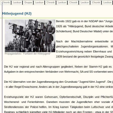
Chronik
Lexikon
Gruppe
Lexikon
Chronik
Lexikon
Chronik
Lexikon
Chronik
Lexikon
Hitlerjugend (HJ)
Bereits 1922 gab es in der NSDAP den "Jungst
1926 als "Hitlerjugend, Bund deutscher Arbei
Schülerbund, Bund Deutscher Mädel) unter dem 
Nach der Machtübernahme entwickelte si
gleichgeschalteten Jugendorganisationen
Erziehungseinrichtung neben Elternhaus und 
Propagandafoto: "Fanfaren der Hitlerjugend"
1939 bestand die gesetzlich festgelegte Zwang
Die HJ war regional und nach Altersgruppen gegliedert. Neben der Stamm-HJ gab es S
Aufgaben in den entsprechenden Verbänden von Wehrmacht, SA und SS vorbereitet werde
Die HJ übernahm von der Jugendbewegung den Grundsatz "Jugend führt Jugend". Die jew
- in aller Regel Erwachsene. Anders als in der Jugendbewegung galt in der HJ eine strik
Erziehungsziele der HJ waren Gehorsam, Opferbereitschaft, Disziplin und Pflichterfü
Wochenend- und Ferienfahrten. Daneben mussten die Jugendlichen eher soziale A
Streifendienstes der Polizei helfen. Im Krieg kamen Tätigkeiten beim Luftschutz und
Regimes schließlich kämpften viele HJ-Mitglieder noch an den Fronten - etwa in der S