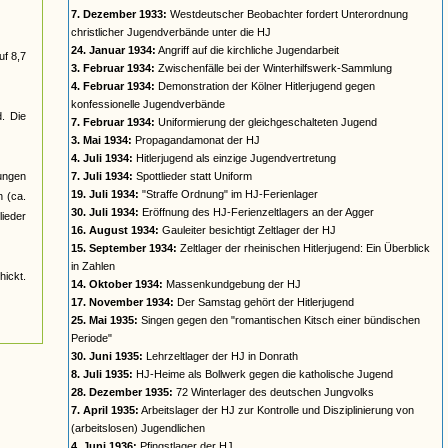
7. Dezember 1933:
Westdeutscher Beobachter fordert Unterordnung
christlicher Jugendverbände unter die HJ
24. Januar 1934:
Angriff auf die kirchliche Jugendarbeit
uf 8,7
3. Februar 1934:
Zwischenfälle bei der Winterhilfswerk-Sammlung
4. Februar 1934:
Demonstration der Kölner Hitlerjugend gegen
konfessionelle Jugendverbände
d. Die
7. Februar 1934:
Uniformierung der gleichgeschalteten Jugend
3. Mai 1934:
Propagandamonat der HJ
4. Juli 1934:
Hitlerjugend als einzige Jugendvertretung
jungen
7. Juli 1934:
Spottlieder statt Uniform
19. Juli 1934:
"Straffe Ordnung" im HJ-Ferienlager
n (ca.
30. Juli 1934:
Eröffnung des HJ-Ferienzeltlagers an der Agger
ieder
16. August 1934:
Gauleiter besichtigt Zeltlager der HJ
15. September 1934:
Zeltlager der rheinischen Hitlerjugend: Ein Überblick
in Zahlen
ickt.
14. Oktober 1934:
Massenkundgebung der HJ
17. November 1934:
Der Samstag gehört der Hitlerjugend
25. Mai 1935:
Singen gegen den "romantischen Kitsch einer bündischen
Periode"
30. Juni 1935:
Lehrzeltlager der HJ in Donrath
8. Juli 1935:
HJ-Heime als Bollwerk gegen die katholische Jugend
28. Dezember 1935:
72 Winterlager des deutschen Jungvolks
7. April 1935:
Arbeitslager der HJ zur Kontrolle und Disziplinierung von
(arbeitslosen) Jugendlichen
4. Juni 1936:
Pfingstlager der HJ