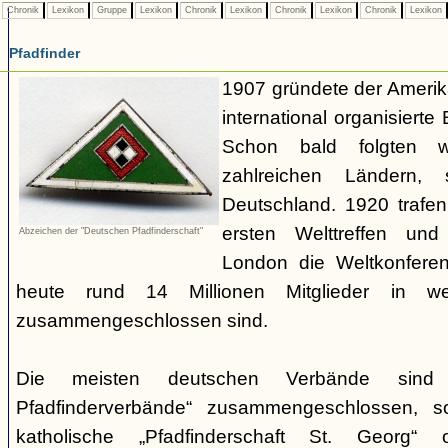
Chronik
Lexikon
Gruppe
Lexikon
Chronik
Lexikon
Chronik
Lexikon
Chronik
Lexikon
Pfadfinder
1907 gründete der Amerik
international organisiert
Schon bald folgten w
zahlreichen Ländern
Deutschland. 1920 trafen
ersten Welttreffen un
Abzeichen der "Deutschen Pfadfinderschaft"
London die Weltkonferen
heute rund 14 Millionen Mitglieder in w
zusammengeschlossen sind.
Die meisten deutschen Verbände sind
Pfadfinderverbände“ zusammengeschlossen, 
katholische „Pfadfinderschaft St. Georg