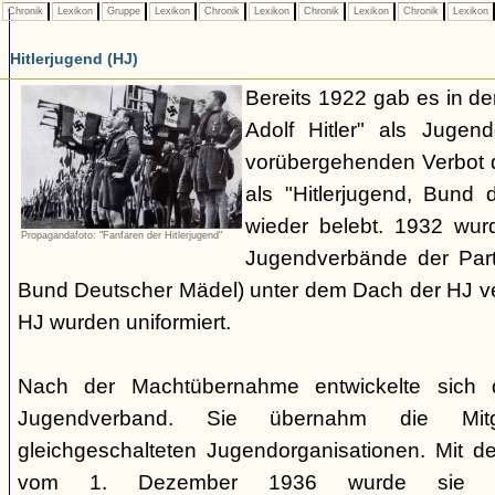
Chronik
Lexikon
Gruppe
Lexikon
Chronik
Lexikon
Chronik
Lexikon
Chronik
Lexikon
Hitlerjugend (HJ)
Bereits 1922 gab es in 
Adolf Hitler" als Jugen
vorübergehenden Verbot d
als "Hitlerjugend, Bund 
wieder belebt. 1932 wurd
Propagandafoto: "Fanfaren der Hitlerjugend"
Jugendverbände der Part
Bund Deutscher Mädel) unter dem Dach der HJ vere
HJ wurden uniformiert.
Nach der Machtübernahme entwickelte sich 
Jugendverband. Sie übernahm die Mitgl
gleichgeschalteten Jugendorganisationen. Mit 
vom 1. Dezember 1936 wurde sie zu