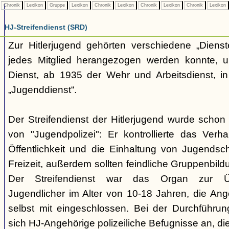
Chronik
Lexikon
Gruppe
Lexikon
Chronik
Lexikon
Chronik
Lexikon
Chronik
Lexikon
HJ-Streifendienst (SRD)
Zur Hitlerjugend gehörten verschiedene „Dienst
jedes Mitglied herangezogen werden konnte, u
Dienst, ab 1935 der Wehr und Arbeitsdienst, in
„Jugenddienst“.
Der Streifendienst der Hitlerjugend wurde schon 
von "Jugendpolizei": Er kontrollierte das Verha
Öffentlichkeit und die Einhaltung von Jugends
Freizeit, außerdem sollten feindliche Gruppenbil
Der Streifendienst war das Organ zur Üb
Jugendlicher im Alter von 10-18 Jahren, die Ang
selbst mit eingeschlossen. Bei der Durchführu
sich HJ-Angehörige polizeiliche Befugnisse an, di