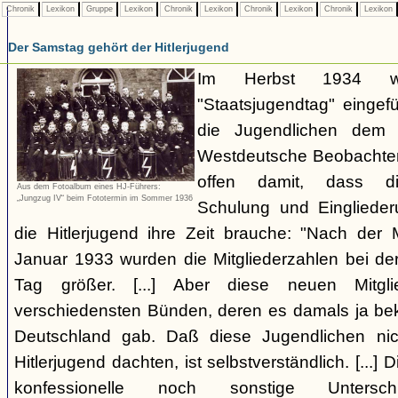
Chronik
Lexikon
Gruppe
Lexikon
Chronik
Lexikon
Chronik
Lexikon
Chronik
Lexikon
Der Samstag gehört der Hitlerjugend
Im Herbst 1934 wi
"Staatsjugendtag" eingef
die Jugendlichen dem 
Westdeutsche Beobachter 
offen damit, dass die 
Aus dem Fotoalbum eines HJ-Führers:
„Jungzug IV“ beim Fototermin im Sommer 1936
Schulung und Einglieder
die Hitlerjugend ihre Zeit brauche: "Nach de
Januar 1933 wurden die Mitgliederzahlen bei der
Tag größer. [...] Aber diese neuen Mitg
verschiedensten Bünden, deren es damals ja beka
Deutschland gab. Daß diese Jugendlichen nic
Hitlerjugend dachten, ist selbstverständlich. [...] 
konfessionelle noch sonstige Unters