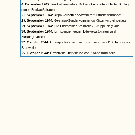
4. Dezember 1942:
Festnahmewelle in Kölner Gaststätten: Harter Schlag
gegen Edelweißpiraten
21. September 1944:
Kripo verhaftet bewaffnete "Ostarbeiterbande"
29. September 1944:
Gestapo-Sonderkommando Kütter wird eingesetzt
29. September 1944:
Die Ehrenfelder Steinbrück-Gruppe fliegt auf
30. September 1944:
Ermittlungen gegen Edelwewißpiraten wird
zurückgefahren
22. Oktober 1944:
Gestapoaktion in Köln: Einweisung von 110 Häftlingen in
Brauweiler
25. Oktober 1944:
Öffentliche Hinrichtung von Zwangsarbeitern