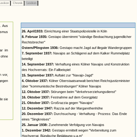
exikon
Chronik
Lexikon
n. Aus
26. April1933:
Einrichtung einer Staatspolizeistelle in Köln
lismus
8. Februar 1935:
Gestapo übernimmt "ständige Beobachtung jugendlicher
Rechtsbrecher"
Ostern/Pfingsten 1936:
Gestapo macht Jagd auf illegale Wandergruppen
ar im
7. September 1937:
Navajos an Schlägerei auf dem Kalker Rummelplatz
n ohne
beteiligt
14. September 1937:
Verhaftung eines Kölner Navajos und Konstruktion
des Hochverrats: Ein Fallbeispiel
n vor,
15. September 1937:
Auftakt zur "Navajo-Jagd"
 gegen
4. Oktober 1937:
Kölner Oberstaatsanwalt berichtet Reichsjustizminister
über "kommunistische Bestrebungen" Kölner Navajos
12. Oktober 1937:
Störungen beim "Verkehrserziehungsdienst"
16. Oktober 1937:
Festnahme auf dem Georgplatz
de sie
21. Oktober 1937:
Großrazzia gegen "Navajos"
12. Dezember 1947:
Razzia auf der Margarethenhöhe
20. Dezember 1937:
Durchsuchung - Verhaftung - Prozess: Das Ende
eines "Singkreises"
25. Januar 1938:
Zunehmende Verfolgung von Navajos
1. Dezember 1942:
Gestapo ermittelt wegen "Vorbereitung zum
Hochverrat, Bündische Betätigung u.a.m"