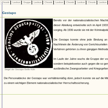
Chronik
Lexikon
Gruppe
Lexikon
Chronik
Lexikon
Chronik
Lexikon
Chronik
Lexikon
Gestapo
Bereits vor der nationalsozialistischen Mach
dieser Abteilung entwickelte sich im April 19
vorging. Ab 1936 wurde sie mit der Kriminalpoli
Die Gestapo konnte ohne jede Bindung an
Nachhinein die Änderung von Gerichtsurteilen 
Verfahren gehörten zu ihren gängigen Methoden.
Im Laufe der Jahre wuchs die Gruppe der von 
sondern beispielsweise auch gegen die so ge
ausländische Zwangsarbeiter und Kriegsgefan
Siegel der Gestapo-Stelle Köln
Die Personaldecke der Gestapo war verhältnismäßig dünn, jedoch konnte sie auf die Mit
zu einem wichtigen Element nationalsozialistischer Herrschaftssicherung.