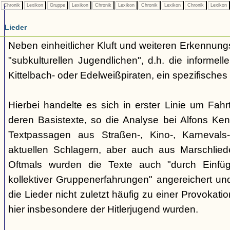
Chronik
Lexikon
Gruppe
Lexikon
Chronik
Lexikon
Chronik
Lexikon
Chronik
Lexikon
Lieder
Neben einheitlicher Kluft und weiteren Erkennung
"subkulturellen Jugendlichen", d.h. die informe
Kittelbach- oder Edelweißpiraten, ein spezifisches 
Hierbei handelte es sich in erster Linie um Fahr
deren Basistexte, so die Analyse bei Alfons K
Textpassagen aus Straßen-, Kino-, Karnevals
aktuellen Schlagern, aber auch aus Marschlie
Oftmals wurden die Texte auch "durch Einfü
kollektiver Gruppenerfahrungen" angereichert und 
die Lieder nicht zuletzt häufig zu einer Provokat
hier insbesondere der Hitlerjugend wurden.