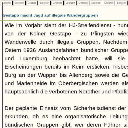
Chronik
Lexikon
Gruppe
Lexikon
Chronik
Lexikon
Chronik
Lexikon
Chronik
Lexikon
Gestapo macht Jagd auf illegale Wandergruppen
Wie im Vorjahr sieht der HJ-Streifendienst - nunm
von der Kölner Gestapo - zu Pfingsten wie
Wanderwelle durch illegale Gruppen. Nachdem
Ostern 1936 Auslandsfahrten bündischer Gruppe
und Luxemburg beobachtet hatte, will sie 
Erscheinungen bereits im Keim ersticken. Insb
Burg an der Wupper bis Altenberg sowie die
und Marienheide im Oberbergischen werden als
hauptsächlich die verbotenen Nerother und Pfadfin
Der geplante Einsatz vom Sicherheitsdienst der 
erkunden, ob es eine organisatorische Leitung
bündischen Gruppen gibt, wer deren Führer s