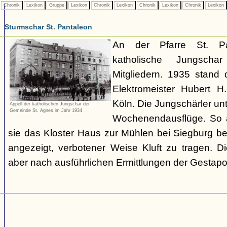
Chronik
Lexikon
Gruppe
Lexikon
Chronik
Lexikon
Chronik
Lexikon
Chronik
Lexikon
Sturmschar St. Pantaleon
An der Pfarre St. Pa
katholische Jungsch
Mitgliedern. 1935 stand
Elektromeister Hubert H
Köln. Die Jungschärler u
Appell der katholischen Jungschar der
Gemeinde St. Agnes im Jahr 1934
Wochenendausflüge. So a
sie das Kloster Haus zur Mühlen bei Siegburg be
angezeigt, verbotener Weise Kluft zu tragen. Di
aber nach ausführlichen Ermittlungen der Gestapo 