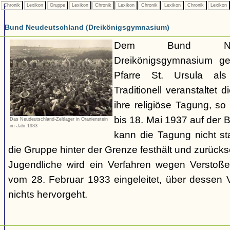
Chronik
Lexikon
Gruppe
Lexikon
Chronik
Lexikon
Chronik
Lexikon
Chronik
Lexikon
Bund Neudeutschland (Dreikönigsgymnasium)
Dem Bund Neud
Dreikönigsgymnasium ge
Pfarre St. Ursula als 
Traditionell veranstaltet
ihre religiöse Tagung, so
bis 18. Mai 1937 auf der 
Das Neudeutschland-Zeltlager in Oranienstein
im Jahr 1933
kann die Tagung nicht st
die Gruppe hinter der Grenze festhält und zurücks
Jugendliche wird ein Verfahren wegen Verstoß
vom 28. Februar 1933 eingeleitet, über dessen V
nichts hervorgeht.