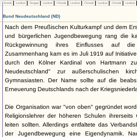
Chronik
Lexikon
Gruppe
Lexikon
Chronik
Lexikon
Chronik
Lexikon
Chronik
Lexikon
Bund Neudeutschland (ND)
Nach dem Preußischen Kulturkampf und dem Erst
und bürgerlichen Jugendbewegung rang die ka
Rückgewinnung ihres Einflusses auf di
Zusammenhang kam es im Juli 1919 auf Initiative
durch den Kölner Kardinal von Hartmann z
Neudeutschland" zur außerschulischen kirc
Gymnasiasten. Der Name sollte auf die beabsic
Erneuerung Deutschlands nach der Kriegsniederl
Die Organisation war "von oben" gegründet word
Religionslehrer der höheren Schulen ihrerseit
leiten sollten. Allerdings entfaltete das Verband
der Jugendbewegung eine Eigendynamik. Nac