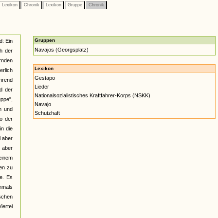
Lexikon
Chronik
Lexikon
Gruppe
Chronik
Gruppen
d: Ein
Navajos (Georgsplatz)
h der
rnden
Lexikon
erlich
Gestapo
hrend
Lieder
d der
Nationalsozialistisches Kraftfahrer-Korps (NSKK)
uppe",
Navajo
n und
Schutzhaft
so der
in die
i aber
 aber
 einem
en zu
e. Es
chmals
schen
iertel