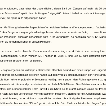
bar empfunden, dass einer der Jugendlichen, deren Zahl von Zeugen auf mehr als 20 bezi
ene Schutzmann" spielt, das die übrigen "mitgegrölt" hätten. Hierbei tun sich laut Aussage
or, die "ganz laut" mitgesungen hätten.
chen Vorführung haben die Jugendlichen "erheblichen Widerstand" entgegengesetzt, "wobei s
". Aus Zeugenaussagen geht allerdings hervor, dass von der anderen Seite, d.h. sowohl v
n Passanten, ebenfalls geschlagen wird. "Der Vorführung", so nochmals der NSKK-Mann,
durch die jungen Burschen in bunten Hemden".
 der immer noch zahlreiche Personen umfassende Zug zum 4. Polizeirevier weitergeleitet
e aufgenommen. Gegen Wilhelm M., Theodor B., Alois S. und Leo D. wird daraufhin durc
t und ein Strafverfahren eingeleitet.
r Zeugen ergeben ein widersprüchliches Bild. Offenbar befand sich eine Gruppe von Jugend
ch abends am Georgplatz getroffen hatten, auf dem Weg zu einem Bummel in der Hohe Straß
ie über keinerlei polizeiliche Befugnisse verfügt, nicht gegen den Richtungsverkehr zu 
schein nach mit Häme und provozierten hierdurch die NSKK-Männer. Das Publikum war ansch
rs, der in handgreiflicher Form Partei für die NSKK-Leute ergriff, nahmen einige der Pass
n nach aus den verrufensten Vierteln stammen mussten", Stellung für die Jugendlichen, w
g bezeichneten, da es sich um Jugendliche handele, die ständig die Passanten anpöbelte
n hätten offenbar zu einer "Clique" gehört, die auf ihn "den Eindruck bündischer Jugend" g