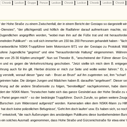
Chronik
Lexikon
Gruppe
Person
Lexikon
Chronik
Lexikon
Chronik
Lexikon
Chronik
er Hohe Straße zu einem Zwischenfall, der in einem Bericht der Gestapo so dargestellt wir
Dienstes", "der pflichtgemäß und höflich die Radfahrer darauf aufmerksam machte, sic
Jugendlichen angegriffen worden, "wobei man ihm auf die Füße trat und mit herausforde
lnden Publikum" - es soll sich immerhin um 150 bis 200 Personen gehandelt haben - "läch
rantwortliche NSKK-Truppführer beim Motorsturm 8/71 vor der Gestapo zu Protokoll. Wä
ufene Jugendliche "gegrinst" und eine "herausfordernde Haltung" eingenommen. Währen
otte von 25-30 Köpfen umzingelt". Nun sei Theodor B., "anscheinend der Führer dieser Gr
 und es gegen die Verkehrsrichtung geschoben. "Jetzt stellte ich mich dem B. entgege
rung auch für ihn gilt. Hierbei drückte er mich zur Seite und wollte weiter fahren." Er, 
verstellt, worauf dieser "ganz nah - Brust an Brust" auf ihn zugetreten sei, ihm "scharf 
getreten habe. Die übrigen Jungen und Mädchen haben B. daraufhin "angefeuert". Dieser se
rung auf die andere Straßenseite zu folgen, "bereitwilligst" nachgekommen, habe dann
indert der NSKK-Mann. "Inzwischen hatte sich das ganze Gesindel aus der Hohe Straße zu
artei gegen mich" - so der bedrängte Truppführer. Durch Zurufe, so geben weitere Zeug
e Burschen zum Widerstand aufgereizt" worden. Kameraden eilen dem NSKK-Mann zu Hilf
 hat doch keine polizeilichen Befugnisse', 'Geht ihm doch laufen' usw. Es haben sich, so no
n" entwickelt, "die nach Äußerungen des anständigen Publikums diese buntbehemdeten Bur
lich ein solches Ausmaß angenommen, dass Hohe Straße und Gürzenichstraße für etwa eine V