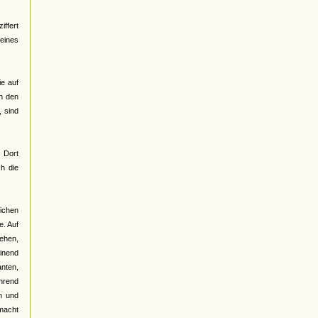
ffert
 eines
ie auf
on den
 sind
. Dort
h die
lichen
e. Auf
gehen,
einend
anten,
ährend
n und
emacht