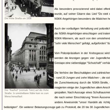
Als besonders provozierend wird dabei offen
wurde, auf seiner Gitarre das Lied "Do steit 
Die Hohe Straße um 1936
NSKK-Angehörigen besonders die Mädchen herv
Auch der vorläufigen Verhaftung und polizeili
die NSKK-Angehörigen einschlugen und traten
NSKK-Männern, als auch von den umstehende
"sehr viele Menschen" gefolgt, aufgefordert "
Vom Polizeipräsidium in der Krebsgasse wird
werden die Anzeigen gegen vier Jugendlich
Gestapo eine siebentägige "Schutzhaft" verhäng
Die Verhöre der Beschuldigten und zahlreiche
- rund 20 Jungen und zehn Mädchen -, die si
die Zurechtweisung durch die NSKK-Streife, d
reagierten einige der Jugendlichen allem An
Der "Kaufhof" (vormals Tietz) auf der Hohe
gespalten. Nach Aussage eines Schulhausmeiste
Straße. In unmittelbarer Nähe kam es zum
Menschenauflauf.
die nach seiner Einschätzung "ihrem Äussere
andere Anwesende "unser Handeln als richti
belästigten". Ein weiterer Belastungszeuge gab zu Protokoll, die 20 bis 30 Jugendliche