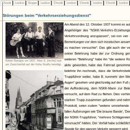
Chronik
Lexikon
Gruppe
Lexikon
Chronik
Lexikon
Chronik
Lexikon
Chronik
Lexikon
Störungen beim "Verkehrserziehungsdienst"
Am Abend des 12. Oktober 1937 kommt es auf d
Angehöriger des "NSKK-Verkehrs-Erziehungs-
Verkehrsordnung anzupassen", sei von vier 
Bemerkungen vor dem sich inzwischen ansamme
zu machen versuchte". Das gibt auch der ve
seiner Belehrung habe der zur Ordnung ger
weiteren "Belehrung" habe ihn "die weitere R
Kölner Navajos um 1937: Alios S. (rechts) war
am Zwischenfall auf der Hohe Straße beteiligt.
aktiv geworden, habe das Fahrrad genommen
belehrte ihn nochmals, dass die Verkehrsbeleh
Truppführer weiter, habe B. nunmehr den Weg 
Augen" gesehen und gleichzeitig auf den Fuß 
der Aufforderung, dem NSKK-Mann zur Beleh
versucht, auf dem Rad zu fliehen. Dies verh
starken Trupp zusammen gefunden und nahm P
Protokoll, seien zudem "weitere umstehend
fallen Äußerungen wie 'Die braune Bande', 'Der
der NSKK-Truppführer, "mehrere Schlägereie
verursacht" hätten. Der Vorfall habe schließ
Stunde für den ganzen Verkehr gesperrt wird.