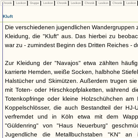
Chronik
Lexikon
Gruppe
Lexikon
Chronik
Lexikon
Chronik
Lexikon
Chronik
Lexikon
Kluft
Die verschiedenen jugendlichen Wandergruppen ze
Kleidung, die "Kluft" aus. Das hierbei zu beo
war zu - zumindest Beginn des Dritten Reiches - du
Zur Kleidung der "Navajos" etwa zählten häufi
karrierte Hemden, weiße Socken, halbhohe Stiefel
Halstücher und Skimützen. Außerdem trugen sie 
mit Toten- oder Hirschkopfplaketten, während die
Totenkopfringe oder kleine Holzschühchen am 
Koppelschlösser, die auch Bestandteil der HJ-
verfremdet und in Köln etwa mit dem Wappe
"Güldenring" von "Haus Neuerburg" geschmück
Jugendliche die Metallbuchstaben "KN" an 