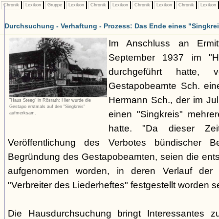
Chronik
Lexikon
Gruppe
Lexikon
Chronik
Lexikon
Chronik
Lexikon
Chronik
Lexikon
Durchsuchung - Verhaftung - Prozess: Das Ende eines "Singkre
Im Anschluss an Ermit
September 1937 im "H
durchgeführt hatte, 
Gestapobeamte Sch. ein
Hermann Sch., der im Jul
"Haus Steeg" in Rösrath: Hier wurde die
Gestapo erstmals auf den "Singkreis"
einen "Singkreis" mehrer
aufmerksam.
hatte. "Da dieser Zei
Veröffentlichung des Verbotes bündischer Be
Begründung des Gestapobeamten, seien die ents
aufgenommen worden, in deren Verlauf der V
"Verbreiter des Liederheftes" festgestellt worden se
Die Hausdurchsuchung bringt Interessantes z