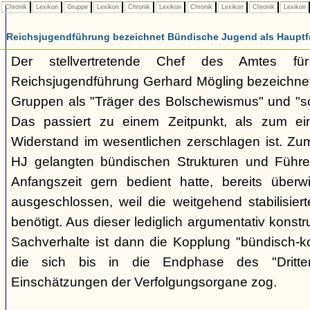
Chronik
Lexikon
Gruppe
Lexikon
Chronik
Lexikon
Chronik
Lexikon
Chronik
Lexikon
Reichsjugendführung bezeichnet Bündische Jugend als Hauptf
Der stellvertretende Chef des Amtes fü
Reichsjugendführung Gerhard Mögling bezeichnet 
Gruppen als "Träger des Bolschewismus" und "sc
Das passiert zu einem Zeitpunkt, als zum ei
Widerstand im wesentlichen zerschlagen ist. Zum
HJ gelangten bündischen Strukturen und Führer
Anfangszeit gern bedient hatte, bereits überwi
ausgeschlossen, weil die weitgehend stabilisier
benötigt. Aus dieser lediglich argumentativ konst
Sachverhalte ist dann die Kopplung "bündisch-
die sich bis in die Endphase des "Dritte
Einschätzungen der Verfolgungsorgane zog.