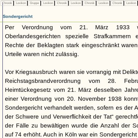
Chronik
Lexikon
Gruppe
Lexikon
Chronik
Lexikon
Chronik
Lexikon
Chronik
Lexikon
Sondergericht
Per Verordnung vom 21. März 1933 
Oberlandesgerichten spezielle Strafkammern e
Rechte der Beklagten stark eingeschränkt waren.
Urteile waren nicht zulässig.
Vor Kriegsausbruch waren sie vorrangig mit Deli
Reichstagsbrandverordnung vom 28. Fe
Heimtückegesetz vom 21. März desselben Jahres
einer Verordnung von 20. November 1938 konnte
Sondergericht verhandelt werden, sofern es der 
der Schwere und Verwerflichkeit der Tat“ gerechtf
der Fälle zu bewältigen wurde die Anzahl der 
auf 74 erhöht. Auch in Köln war ein Sondergericht