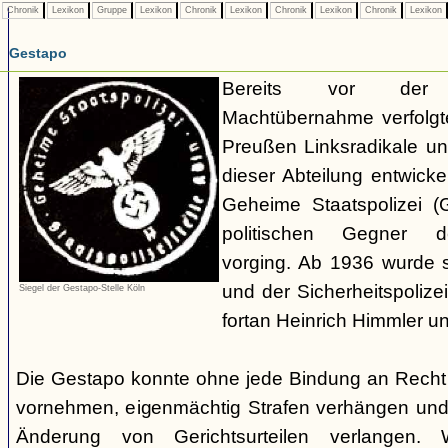
Chronik
Lexikon
Gruppe
Lexikon
Chronik
Lexikon
Chronik
Lexikon
Chronik
Lexikon
Gestapo
Bereits vor der nat
Machtübernahme verfolgte 
Preußen Linksradikale u
dieser Abteilung entwicke
Geheime Staatspolizei (
politischen Gegner de
vorging. Ab 1936 wurde si
und der Sicherheitspolize
Siegel der Gestapo-Stelle Köln
fortan Heinrich Himmler u
Die Gestapo konnte ohne jede Bindung an Rech
vornehmen, eigenmächtig Strafen verhängen und
Änderung von Gerichtsurteilen verlangen. Wi